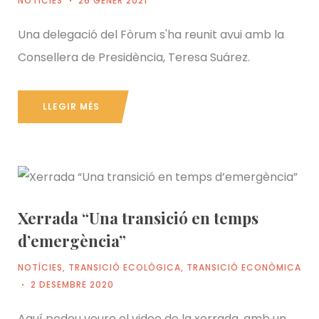
NOTÍCIES
26 GENER 2021
Una delegació del Fòrum s'ha reunit avui amb la
Consellera de Presidència, Teresa Suárez.
LLEGIR MÉS
Xerrada “Una transició en temps
d’emergència”
NOTÍCIES
,
TRANSICIÓ ECOLÒGICA
,
TRANSICIÓ ECONÒMICA
2 DESEMBRE 2020
Aquí podeu veure el video de la xerrada, amb un