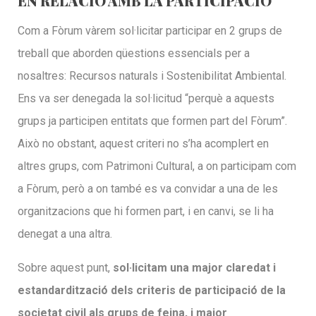
EN RELACIÓ AMB LA PARTICIPACIÓ
Com a Fòrum vàrem sol·licitar participar en 2 grups de
treball que aborden qüestions essencials per a
nosaltres: Recursos naturals i Sostenibilitat Ambiental.
Ens va ser denegada la sol·licitud “perquè a aquests
grups ja participen entitats que formen part del Fòrum”.
Això no obstant, aquest criteri no s’ha acomplert en
altres grups, com Patrimoni Cultural, a on participam com
a Fòrum, però a on també es va convidar a una de les
organitzacions que hi formen part, i en canvi, se li ha
denegat a una altra.
Sobre aquest punt,
sol·licitam una major claredat i
estandardització dels criteris de participació de la
societat civil als grups de feina, i major