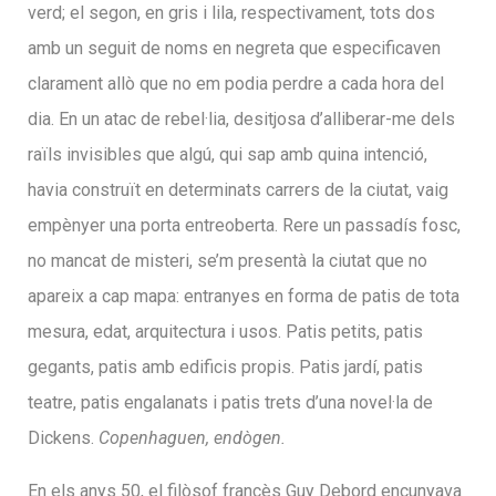
verd; el segon, en gris i lila, respectivament, tots dos
amb un seguit de noms en negreta que especificaven
clarament allò que no em podia perdre a cada hora del
dia. En un atac de rebel·lia, desitjosa d’alliberar-me dels
raïls invisibles que algú, qui sap amb quina intenció,
havia construït en determinats carrers de la ciutat, vaig
empènyer una porta entreoberta. Rere un passadís fosc,
no mancat de misteri, se’m presentà la ciutat que no
apareix a cap mapa: entranyes en forma de patis de tota
mesura, edat, arquitectura i usos. Patis petits, patis
gegants, patis amb edificis propis. Patis jardí, patis
teatre, patis engalanats i patis trets d’una novel·la de
Dickens.
Copenhaguen, endògen.
En els anys 50, el filòsof francès Guy Debord encunyava