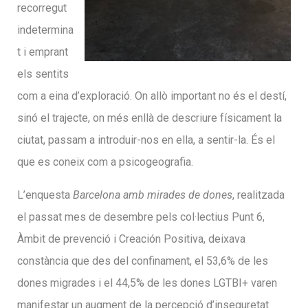
recorregut
indetermina
t i emprant
els sentits
com a eina d’exploració. On allò important no és el destí,
sinó el trajecte, on més enllà de descriure físicament la
ciutat, passam a introduir-nos en ella, a sentir-la. És el
que es coneix com a psicogeografia.
L’enquesta
Barcelona amb mirades de dones
, realitzada
el passat mes de desembre pels col·lectius Punt 6,
Àmbit de prevenció i Creación Positiva, deixava
constància que des del confinament, el 53,6% de les
dones migrades i el 44,5% de les dones LGTBI+ varen
manifestar un augment de la percepció d’inseguretat