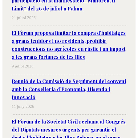
participació en la manifestació “Mallorca Al
Límit” del 26 de juliol a Palma
21 juliol 2026
El Fòrum proposa limitar la compra d’habitatges
a grans tenidors i no residents, prohibir
construccions no agrícoles en rústic i un impost
a les grans fortunes de les Illes
9 juliol 2026
Reunió de la Comissió de Seguiment del conveni
amb la Conselleria d’Economia, Hisenda i
Innovació
11 juny 2026
El Fòrum de la Societat Civil reclama al Congrés
del Diputats mesures urgents per garantir el
dret a l’habitatge a les Illes Balears en el marc